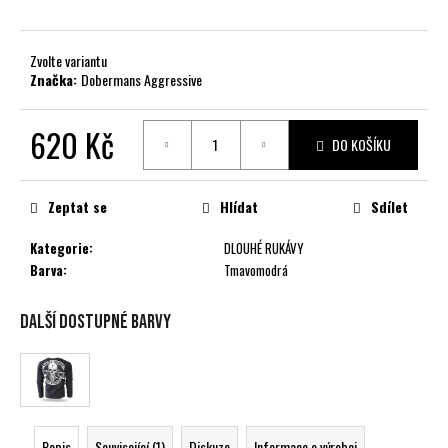
č
u
j
Zvolte variantu
e
Značka:
Dobermans Aggressive
m
e
620 Kč
DO KOŠÍKU
Měrná
cena:
Zeptat se
Hlídat
Sdílet
Kategorie
:
DLOUHÉ RUKÁVY
Barva
:
Tmavomodrá
Další dostupné barvy
Popis
Související (1)
Diskuze
Informace o výrobci