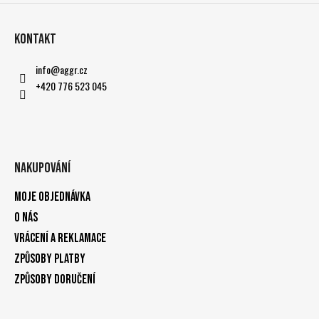
Kontakt
info
@
aggr.cz
+420 776 523 045
Nakupování
Moje objednávka
O nás
Vrácení a reklamace
Způsoby platby
Způsoby doručení