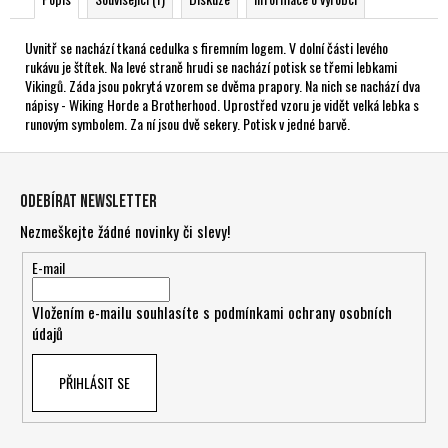
Uvnitř se nachází tkaná cedulka s firemním logem. V dolní části levého
rukávu je štítek. Na levé straně hrudi se nachází potisk se třemi lebkami
Vikingů. Záda jsou pokrytá vzorem se dvěma prapory. Na nich se nachází dva
nápisy - Wiking Horde a Brotherhood. Uprostřed vzoru je vidět velká lebka s
runovým symbolem. Za ní jsou dvě sekery. Potisk v jedné barvě.
Z
á
Odebírat newsletter
p
Nezmeškejte žádné novinky či slevy!
a
t
E-mail
í
Vložením e-mailu souhlasíte s
podmínkami ochrany osobních
údajů
PŘIHLÁSIT SE