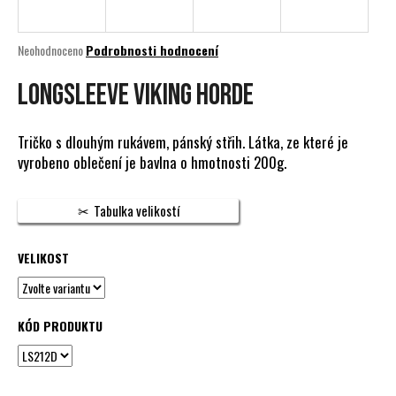
a
j
Průměrné
Neohodnoceno
Podrobnosti hodnocení
í
hodnocení
produktu
LONGSLEEVE VIKING HORDE
t
je
?
0,0
z
Tričko s dlouhým rukávem, pánský střih. Látka, ze které je
5
vyrobeno oblečení je bavlna o hmotnosti 200g.
hvězdiček.
HLEDAT
Tabulka velikostí
VELIKOST
D
o
p
KÓD PRODUKTU
o
r
u