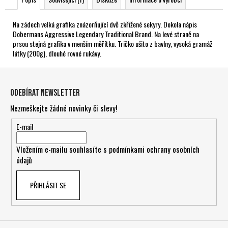
Na zádech velká grafika znázorňující dvě zkřížené sekyry. Dokola nápis
Dobermans Aggressive Legendary Traditional Brand. Na levé straně na
prsou stejná grafika v menším měřítku. Tričko ušito z bavlny, vysoká gramáž
látky (200g), dlouhé rovné rukávy.
Z
á
Odebírat newsletter
p
Nezmeškejte žádné novinky či slevy!
a
t
E-mail
í
Vložením e-mailu souhlasíte s
podmínkami ochrany osobních
údajů
PŘIHLÁSIT SE