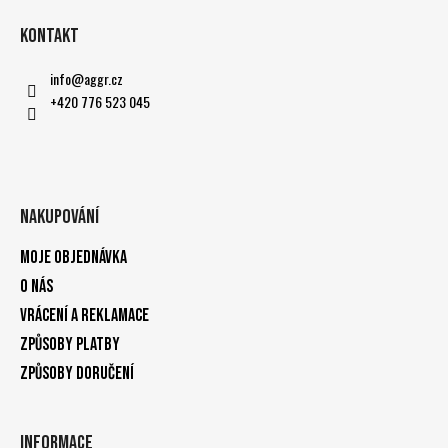
Kontakt
info
@
aggr.cz
+420 776 523 045
Nakupování
Moje objednávka
O nás
Vrácení a reklamace
Způsoby platby
Způsoby doručení
Informace