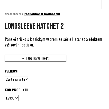
a
j
Průměrné
Neohodnoceno
Podrobnosti hodnocení
í
hodnocení
produktu
LONGSLEEVE HATCHET 2
t
je
?
0,0
z
Pánské tričko s klasickým vzorem ze série Hatchet a efektem
5
vyšisování potisku.
hvězdiček.
HLEDAT
Tabulka velikostí
VELIKOST
D
o
p
KÓD PRODUKTU
o
r
u