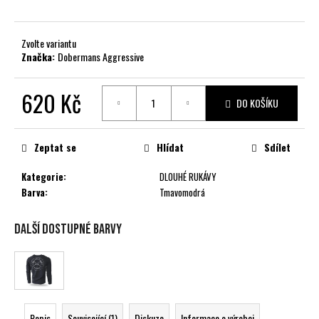
č
u
j
Zvolte variantu
e
Značka:
Dobermans Aggressive
m
e
620 Kč
DO KOŠÍKU
Měrná
cena:
Zeptat se
Hlídat
Sdílet
Kategorie
:
DLOUHÉ RUKÁVY
Barva
:
Tmavomodrá
Další dostupné barvy
Popis
Související (1)
Diskuze
Informace o výrobci